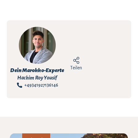
Teilen
Dein Marokko-Experte
Hachim Roy Yousif
+49341927136146