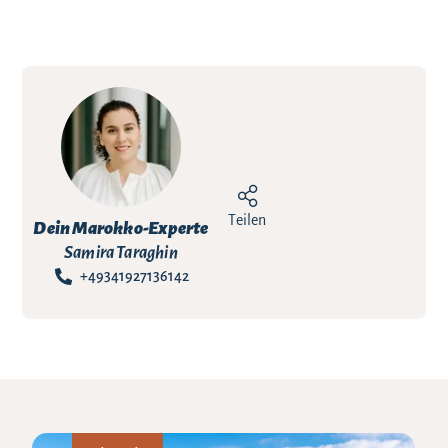
Teilen
Dein Marokko-Experte
Samira Taraghin
+49341927136142