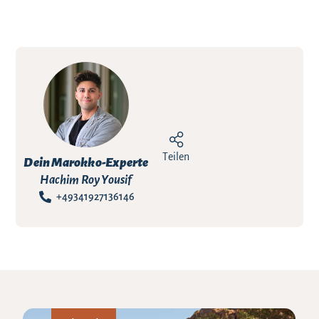
Teilen
Dein Marokko-Experte
Hachim Roy Yousif
+49341927136146