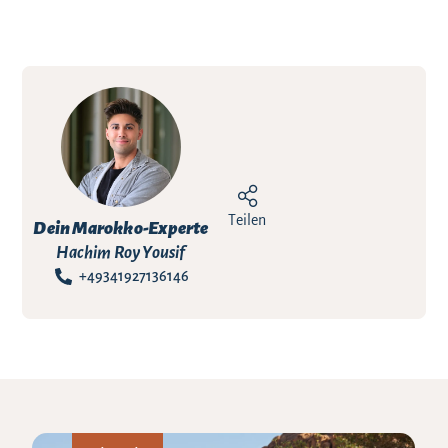
Teilen
Dein Marokko-Experte
Hachim Roy Yousif
+49341927136146