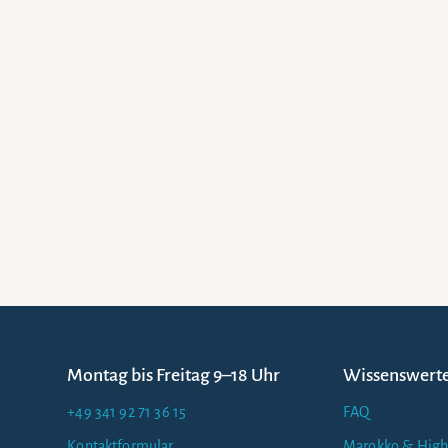
Montag bis Freitag 9–18 Uhr
Wissenswert
+49 341 92 71 36 15
FAQ
Kontaktformular
Marokko & High