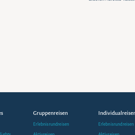
es
Gruppenreisen
Individualreise
Erlebnisrundreisen
Erlebnisrundreisen
lights
Aktivreisen
Aktivreisen